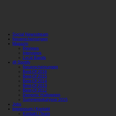
Social Newsstream
Neuerscheinungen
Magazin
Reviews
Interviews
Local Bands
@ Spotify
Neuerscheinungen
Best-Of 2016
Best-Of 2015
Best-Of 2014
Best-Of 2013
Best-Of 2012
Demonic Halloween
Summerpokalypse 2015
Jobs
Impressum / Kontakt
Kontakt / Team