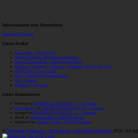
Informationen zum Datenschutz
Datenschutz-Hinweis
Letzte Artikel
Cancer Bats – Give Me Dirt
Temple Of Dread – Dreadspawn Dominion
Din Of Celestial Birds – Takeoffs & Landings
Phantom Corporation / Catbreath – Commando / Die By The Claw
10,000 Years – Esox Lucifer
Zerre – Rotting On A Golden Throne
Allt – Ataraxia
Knumears – Directions
Letzte Kommentare
Belzebub
zu
EUROBLAST FESTIVAL 11 – Verlosung
Max Gregorio
zu
EUROBLAST FESTIVAL 11 – Verlosung
carnage9
zu
EUROBLAST FESTIVAL 11 – Verlosung
dawak
zu
Angelus Apatrida – Hidden Evolution
Slaytheevil
zu
Angelus Apatrida – Hidden Evolution
©
Demonic-Nights.at – Dein Rock- und Metal-Webzine
2026. All rig