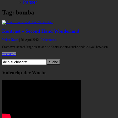
Partner
Tag: bomba
Kontrust – Second Hand Wonderland
Walter Kraus
|
26. April 2012
|
0 Comments
Crossover ist noch lange nicht tot, wie Kontrust einmal mehr eindrucksvoll beweisen.
Weiterlesen
Videoclip der Woche