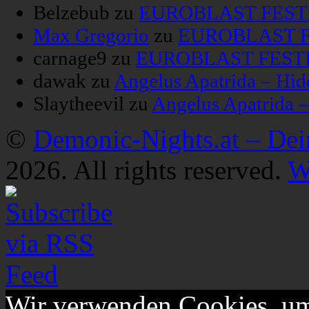
Belzebub
zu
EUROBLAST FESTIV
Max Gregorio
zu
EUROBLAST FE
carnage9
zu
EUROBLAST FESTIV
dawak
zu
Angelus Apatrida – Hid
Slaytheevil
zu
Angelus Apatrida 
©
Demonic-Nights.at – De
2026. All rights reserved.
W
Wir verwenden Cookies, um