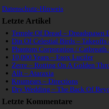
Datenschutz-Hinweis
Letzte Artikel
Temple Of Dread – Dreadspawn 
Din Of Celestial Birds – Takeoff
Phantom Corporation / Catbreat
10,000 Years – Esox Lucifer
Zerre – Rotting On A Golden Thr
Allt – Ataraxia
Knumears – Directions
Dry Wedding – The Back Of Bey
Letzte Kommentare