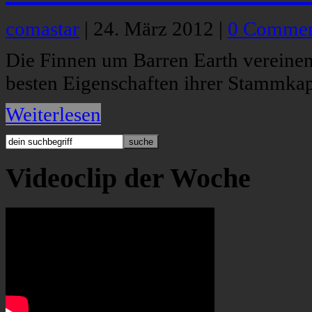
comastar
|
24. März 2012
|
0 Commen
Die Finnen um Barren Earth vereinen
besten Eigenschaften ihrer Stammkap
Weiterlesen
Videoclip der Woche