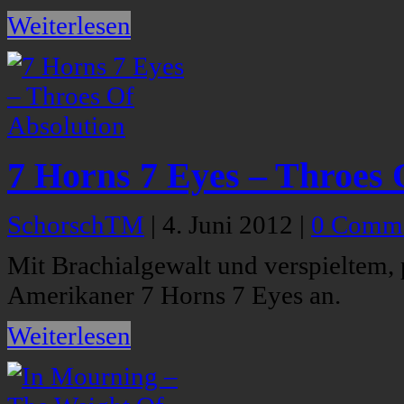
Weiterlesen
7 Horns 7 Eyes – Throes 
SchorschTM
|
4. Juni 2012
|
0 Comm
Mit Brachialgewalt und verspieltem, 
Amerikaner 7 Horns 7 Eyes an.
Weiterlesen