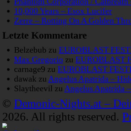
Phantom Corporation / Catbreat
10,000 Years – Esox Lucifer
Zerre – Rotting On A Golden Thr
Letzte Kommentare
Belzebub
zu
EUROBLAST FESTIV
Max Gregorio
zu
EUROBLAST FE
carnage9
zu
EUROBLAST FESTIV
dawak
zu
Angelus Apatrida – Hid
Slaytheevil
zu
Angelus Apatrida 
©
Demonic-Nights.at – De
2026. All rights reserved.
P