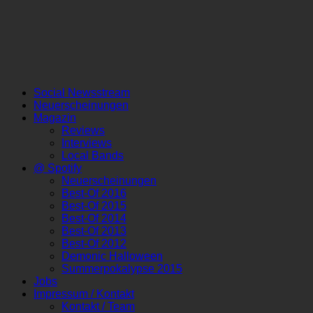
Social Newsstream
Neuerscheinungen
Magazin
Reviews
Interviews
Local Bands
@ Spotify
Neuerscheinungen
Best-Of 2016
Best-Of 2015
Best-Of 2014
Best-Of 2013
Best-Of 2012
Demonic Halloween
Summerpokalypse 2015
Jobs
Impressum / Kontakt
Kontakt / Team