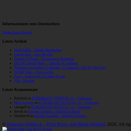
Informationen zum Datenschutz
Datenschutz-Hinweis
Letzte Artikel
Spirit Adrift – Infinite Illumination
Cancer Bats – Give Me Dirt
Temple Of Dread – Dreadspawn Dominion
Din Of Celestial Birds – Takeoffs & Landings
Phantom Corporation / Catbreath – Commando / Die By The Claw
10,000 Years – Esox Lucifer
Zerre – Rotting On A Golden Throne
Allt – Ataraxia
Letzte Kommentare
Belzebub
zu
EUROBLAST FESTIVAL 11 – Verlosung
Max Gregorio
zu
EUROBLAST FESTIVAL 11 – Verlosung
carnage9
zu
EUROBLAST FESTIVAL 11 – Verlosung
dawak
zu
Angelus Apatrida – Hidden Evolution
Slaytheevil
zu
Angelus Apatrida – Hidden Evolution
©
Demonic-Nights.at – Dein Rock- und Metal-Webzine
2026. All rig