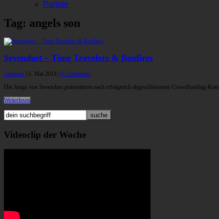
Partner
Tag: angels son
Sevendust – Time Travelers & Bonfires
comastar
|
1. Mai 2014
|
0 Comments
Die Jungs von Sevendust präsentieren nach erfolgreich abgeschlossener Crowdfunding-Kampa
Weiterlesen
Videoclip der Woche