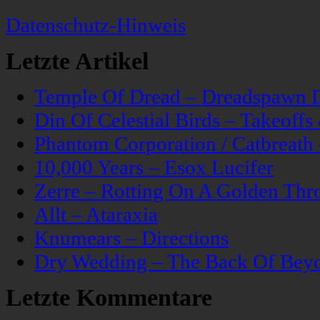
Datenschutz-Hinweis
Letzte Artikel
Temple Of Dread – Dreadspawn 
Din Of Celestial Birds – Takeoff
Phantom Corporation / Catbreat
10,000 Years – Esox Lucifer
Zerre – Rotting On A Golden Thr
Allt – Ataraxia
Knumears – Directions
Dry Wedding – The Back Of Bey
Letzte Kommentare