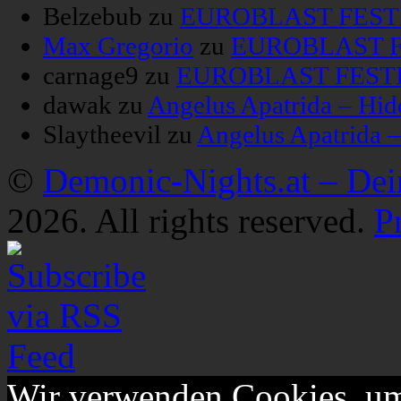
Belzebub
zu
EUROBLAST FESTIV
Max Gregorio
zu
EUROBLAST FE
carnage9
zu
EUROBLAST FESTIV
dawak
zu
Angelus Apatrida – Hid
Slaytheevil
zu
Angelus Apatrida 
©
Demonic-Nights.at – De
2026. All rights reserved.
P
Wir verwenden Cookies, um