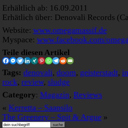
Erhältlich ab: 16.09.2011
Erhätlich über: Denovali Records (C
Website:
www.omegamassif.de
Myspace:
www.facebook.com/omega
Teile diesen Artikel
Tags:
denovali
,
doom
,
geisterstadt
,
i
rock
,
review
,
sludge
Category
:
Magazin
,
Reviews
«
Kerretta – Saansilo
The Greenery – Spit & Argue
»