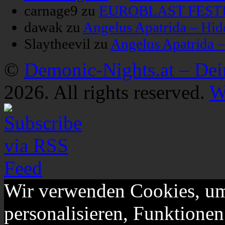
carnage9
zu
EUROBLAST FESTIV
dawak
zu
Angelus Apatrida – Hid
Slaytheevil
zu
Angelus Apatrida 
©
Demonic-Nights.at – De
2026. All rights reserved.
W
Wir verwenden Cookies, um
personalisieren, Funktionen