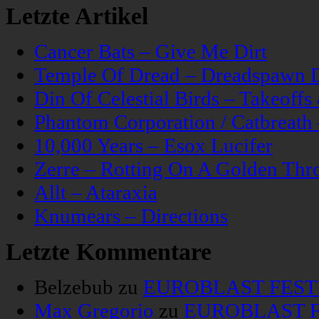
Letzte Artikel
Cancer Bats – Give Me Dirt
Temple Of Dread – Dreadspawn 
Din Of Celestial Birds – Takeoff
Phantom Corporation / Catbreat
10,000 Years – Esox Lucifer
Zerre – Rotting On A Golden Thr
Allt – Ataraxia
Knumears – Directions
Letzte Kommentare
Belzebub
zu
EUROBLAST FESTIV
Max Gregorio
zu
EUROBLAST FE