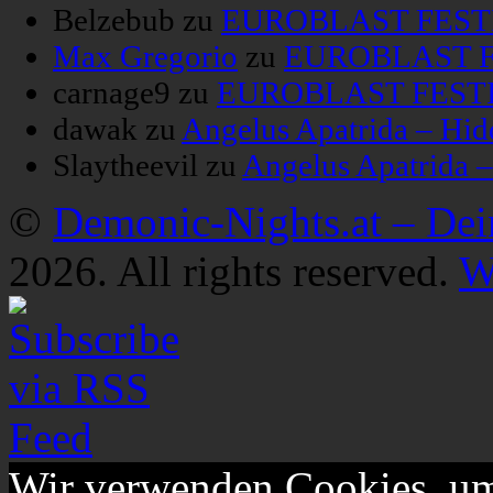
Belzebub
zu
EUROBLAST FESTIV
Max Gregorio
zu
EUROBLAST FE
carnage9
zu
EUROBLAST FESTIV
dawak
zu
Angelus Apatrida – Hid
Slaytheevil
zu
Angelus Apatrida 
©
Demonic-Nights.at – De
2026. All rights reserved.
W
Wir verwenden Cookies, um