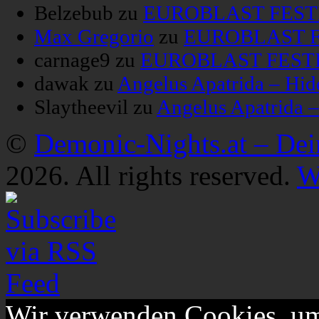
Belzebub
zu
EUROBLAST FESTIV
Max Gregorio
zu
EUROBLAST FE
carnage9
zu
EUROBLAST FESTIV
dawak
zu
Angelus Apatrida – Hid
Slaytheevil
zu
Angelus Apatrida 
©
Demonic-Nights.at – De
2026. All rights reserved.
W
Wir verwenden Cookies, um