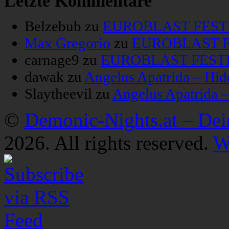
Letzte Kommentare
Belzebub
zu
EUROBLAST FESTIV
Max Gregorio
zu
EUROBLAST FE
carnage9
zu
EUROBLAST FESTIV
dawak
zu
Angelus Apatrida – Hid
Slaytheevil
zu
Angelus Apatrida 
©
Demonic-Nights.at – De
2026. All rights reserved.
W