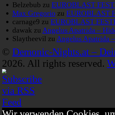
Belzebub
zu
EUROBLAST FESTIV
Max Gregorio
zu
EUROBLAST FE
carnage9
zu
EUROBLAST FESTIV
dawak
zu
Angelus Apatrida – Hid
Slaytheevil
zu
Angelus Apatrida 
©
Demonic-Nights.at – De
2026. All rights reserved.
W
Wir verwenden Cookies, um