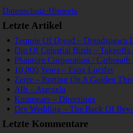
Datenschutz-Hinweis
Letzte Artikel
Temple Of Dread – Dreadspawn 
Din Of Celestial Birds – Takeoff
Phantom Corporation / Catbreat
10,000 Years – Esox Lucifer
Zerre – Rotting On A Golden Thr
Allt – Ataraxia
Knumears – Directions
Dry Wedding – The Back Of Bey
Letzte Kommentare