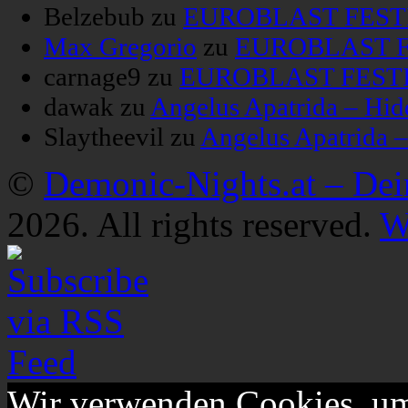
Belzebub
zu
EUROBLAST FESTIV
Max Gregorio
zu
EUROBLAST FE
carnage9
zu
EUROBLAST FESTIV
dawak
zu
Angelus Apatrida – Hid
Slaytheevil
zu
Angelus Apatrida 
©
Demonic-Nights.at – De
2026. All rights reserved.
W
Wir verwenden Cookies, um