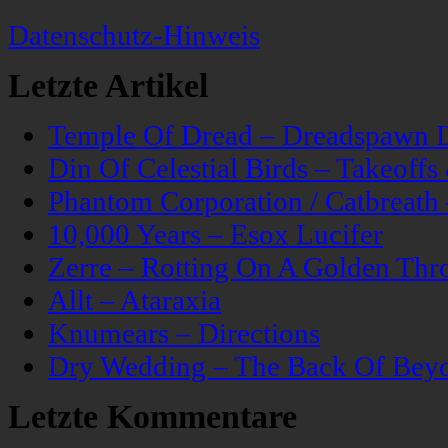
Datenschutz-Hinweis
Letzte Artikel
Temple Of Dread – Dreadspawn 
Din Of Celestial Birds – Takeoff
Phantom Corporation / Catbreat
10,000 Years – Esox Lucifer
Zerre – Rotting On A Golden Thr
Allt – Ataraxia
Knumears – Directions
Dry Wedding – The Back Of Bey
Letzte Kommentare