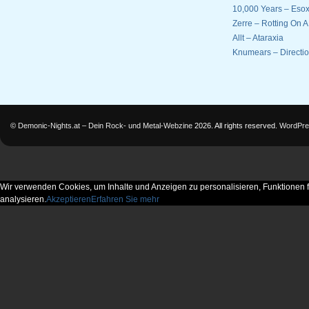
10,000 Years – Esox
Zerre – Rotting On 
Allt – Ataraxia
Knumears – Directi
©
Demonic-Nights.at – Dein Rock- und Metal-Webzine
2026. All rights reserved.
WordPre
Wir verwenden Cookies, um Inhalte und Anzeigen zu personalisieren, Funktionen f
analysieren.
Akzeptieren
Erfahren Sie mehr