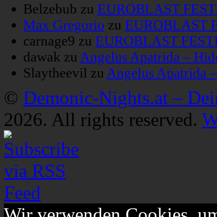
Belzebub
zu
EUROBLAST FESTIV
Max Gregorio
zu
EUROBLAST FE
carnage9
zu
EUROBLAST FESTIV
dawak
zu
Angelus Apatrida – Hid
Slaytheevil
zu
Angelus Apatrida 
©
Demonic-Nights.at – De
2026. All rights reserved.
W
Wir verwenden Cookies, um