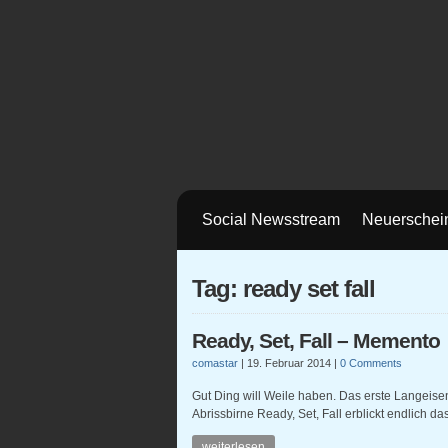
Social Newsstream
Neuerschei
Tag: ready set fall
Ready, Set, Fall – Memento
comastar
|
19. Februar 2014
|
0 Comments
Gut Ding will Weile haben. Das erste Langeise
Abrissbirne Ready, Set, Fall erblickt endlich das
weiterlesen