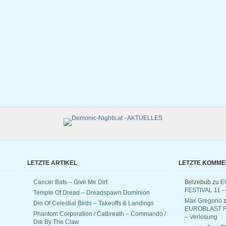
LETZTE ARTIKEL
LETZTE KOMM
Cancer Bats – Give Me Dirt
Belzebub
zu
E
FESTIVAL 11 –
Temple Of Dread – Dreadspawn Dominion
Max Gregorio
z
Din Of Celestial Birds – Takeoffs & Landings
EUROBLAST F
Phantom Corporation / Catbreath – Commando /
– Verlosung
Die By The Claw