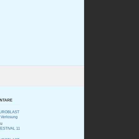
ENTARE
UROBLAST
 Verlosung
u
ESTIVAL 11