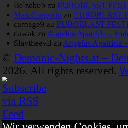
Belzebub
zu
EUROBLAST FESTIV
Max Gregorio
zu
EUROBLAST FE
carnage9
zu
EUROBLAST FESTIV
dawak
zu
Angelus Apatrida – Hid
Slaytheevil
zu
Angelus Apatrida 
©
Demonic-Nights.at – De
2026. All rights reserved.
W
Wir verwenden Cookies, um