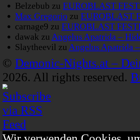
Belzebub
zu
EUROBLAST FESTIV
Max Gregorio
zu
EUROBLAST FE
carnage9
zu
EUROBLAST FESTIV
dawak
zu
Angelus Apatrida – Hid
Slaytheevil
zu
Angelus Apatrida 
©
Demonic-Nights.at – De
2026. All rights reserved.
B
Wir verwenden Cookies, um