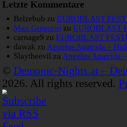
Letzte Kommentare
Belzebub
zu
EUROBLAST FESTIV
Max Gregorio
zu
EUROBLAST FE
carnage9
zu
EUROBLAST FESTIV
dawak
zu
Angelus Apatrida – Hid
Slaytheevil
zu
Angelus Apatrida 
©
Demonic-Nights.at – De
2026. All rights reserved.
P