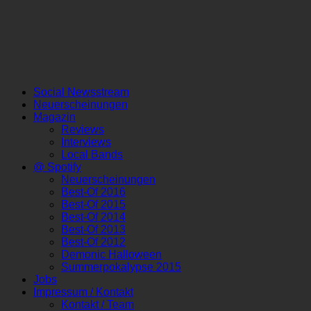
Social Newsstream
Neuerscheinungen
Magazin
Reviews
Interviews
Local Bands
@ Spotify
Neuerscheinungen
Best-Of 2016
Best-Of 2015
Best-Of 2014
Best-Of 2013
Best-Of 2012
Demonic Halloween
Summerpokalypse 2015
Jobs
Impressum / Kontakt
Kontakt / Team