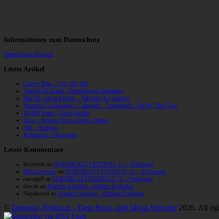
Informationen zum Datenschutz
Datenschutz-Hinweis
Letzte Artikel
Cancer Bats – Give Me Dirt
Temple Of Dread – Dreadspawn Dominion
Din Of Celestial Birds – Takeoffs & Landings
Phantom Corporation / Catbreath – Commando / Die By The Claw
10,000 Years – Esox Lucifer
Zerre – Rotting On A Golden Throne
Allt – Ataraxia
Knumears – Directions
Letzte Kommentare
Belzebub
zu
EUROBLAST FESTIVAL 11 – Verlosung
Max Gregorio
zu
EUROBLAST FESTIVAL 11 – Verlosung
carnage9
zu
EUROBLAST FESTIVAL 11 – Verlosung
dawak
zu
Angelus Apatrida – Hidden Evolution
Slaytheevil
zu
Angelus Apatrida – Hidden Evolution
©
Demonic-Nights.at – Dein Rock- und Metal-Webzine
2026. All rig