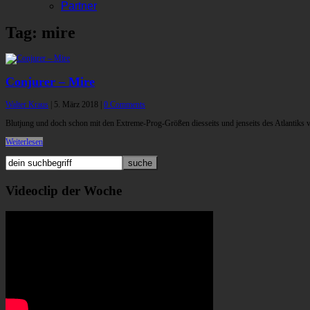
Partner
Tag: mire
Conjurer – Mire
Walter Kraus
|
5. März 2018
|
0 Comments
Blutjung und doch schon mit den Extreme-Prog-Größen diesseits und jenseits des Atlantiks
Weiterlesen
Videoclip der Woche