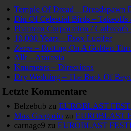
Temple Of Dread – Dreadspawn 
Din Of Celestial Birds – Takeoff
Phantom Corporation / Catbreat
10,000 Years – Esox Lucifer
Zerre – Rotting On A Golden Thr
Allt – Ataraxia
Knumears – Directions
Dry Wedding – The Back Of Bey
Letzte Kommentare
Belzebub
zu
EUROBLAST FESTIV
Max Gregorio
zu
EUROBLAST FE
carnage9
zu
EUROBLAST FESTIV