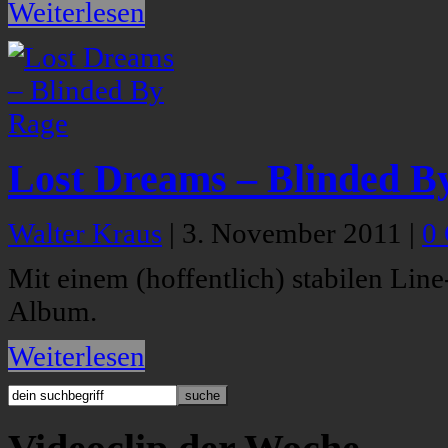
Weiterlesen
Lost Dreams – Blinded B
Walter Kraus
|
3. November 2011
|
0
Mit einem (hoffentlich) stabilen Lin
Album.
Weiterlesen