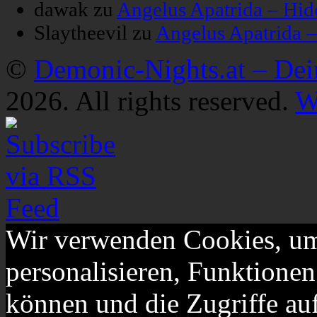
dawak
zu
Angelus Apatrida – Hid
Slaytheevil
zu
Angelus Apatrida 
©
Demonic-Nights.at – De
2026. All rights reserved.
W
Wir verwenden Cookies, um
personalisieren, Funktionen
können und die Zugriffe au