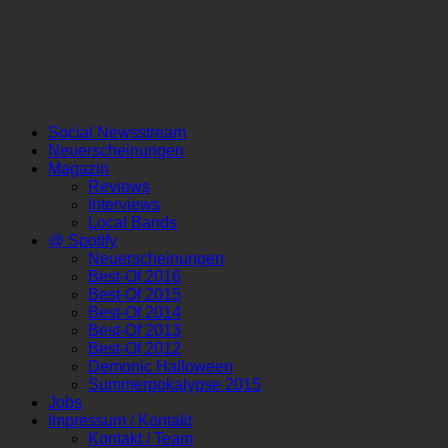
Social Newsstream
Neuerscheinungen
Magazin
Reviews
Interviews
Local Bands
@ Spotify
Neuerscheinungen
Best-Of 2016
Best-Of 2015
Best-Of 2014
Best-Of 2013
Best-Of 2012
Demonic Halloween
Summerpokalypse 2015
Jobs
Impressum / Kontakt
Kontakt / Team