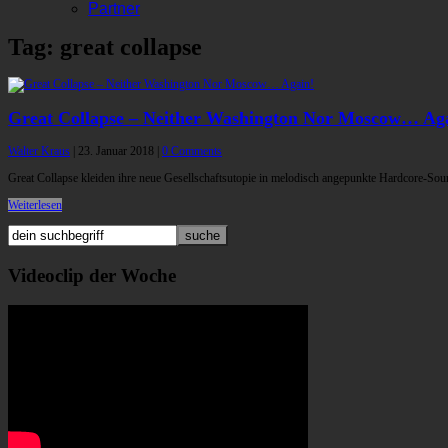
Partner
Tag: great collapse
Great Collapse – Neither Washington Nor Moscow… Ag
Walter Kraus
|
23. Januar 2018
|
0 Comments
Great Collapse kleiden ihre neue Gesellschaftsutopie in melodisch angepunkte Hardcore-Soun
Weiterlesen
Videoclip der Woche