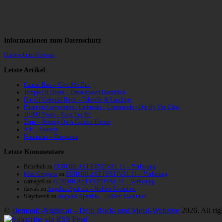
Informationen zum Datenschutz
Datenschutz-Hinweis
Letzte Artikel
Cancer Bats – Give Me Dirt
Temple Of Dread – Dreadspawn Dominion
Din Of Celestial Birds – Takeoffs & Landings
Phantom Corporation / Catbreath – Commando / Die By The Claw
10,000 Years – Esox Lucifer
Zerre – Rotting On A Golden Throne
Allt – Ataraxia
Knumears – Directions
Letzte Kommentare
Belzebub
zu
EUROBLAST FESTIVAL 11 – Verlosung
Max Gregorio
zu
EUROBLAST FESTIVAL 11 – Verlosung
carnage9
zu
EUROBLAST FESTIVAL 11 – Verlosung
dawak
zu
Angelus Apatrida – Hidden Evolution
Slaytheevil
zu
Angelus Apatrida – Hidden Evolution
©
Demonic-Nights.at – Dein Rock- und Metal-Webzine
2026. All rig