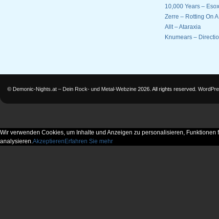
10,000 Years – Esox
Zerre – Rotting On 
Allt – Ataraxia
Knumears – Directi
©
Demonic-Nights.at – Dein Rock- und Metal-Webzine
2026. All rights reserved.
WordPre
Wir verwenden Cookies, um Inhalte und Anzeigen zu personalisieren, Funktionen f
analysieren.
Akzeptieren
Erfahren Sie mehr