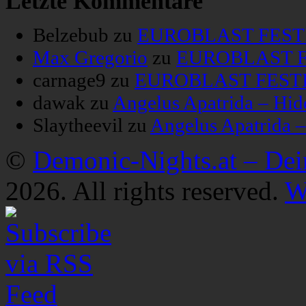
Letzte Kommentare
Belzebub
zu
EUROBLAST FESTIV
Max Gregorio
zu
EUROBLAST FE
carnage9
zu
EUROBLAST FESTIV
dawak
zu
Angelus Apatrida – Hid
Slaytheevil
zu
Angelus Apatrida 
©
Demonic-Nights.at – De
2026. All rights reserved.
W