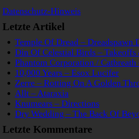
Datenschutz-Hinweis
Letzte Artikel
Temple Of Dread – Dreadspawn 
Din Of Celestial Birds – Takeoff
Phantom Corporation / Catbreat
10,000 Years – Esox Lucifer
Zerre – Rotting On A Golden Thr
Allt – Ataraxia
Knumears – Directions
Dry Wedding – The Back Of Bey
Letzte Kommentare