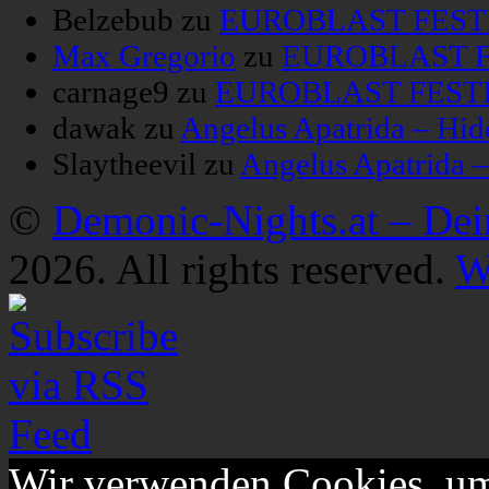
Belzebub
zu
EUROBLAST FESTIV
Max Gregorio
zu
EUROBLAST FE
carnage9
zu
EUROBLAST FESTIV
dawak
zu
Angelus Apatrida – Hid
Slaytheevil
zu
Angelus Apatrida 
©
Demonic-Nights.at – De
2026. All rights reserved.
W
Wir verwenden Cookies, um