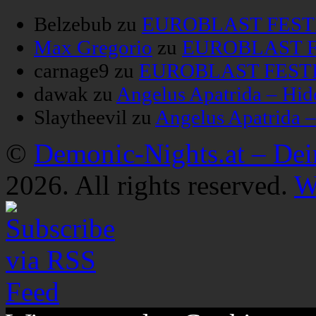
Belzebub
zu
EUROBLAST FESTIV
Max Gregorio
zu
EUROBLAST FE
carnage9
zu
EUROBLAST FESTIV
dawak
zu
Angelus Apatrida – Hid
Slaytheevil
zu
Angelus Apatrida 
©
Demonic-Nights.at – De
2026. All rights reserved.
W