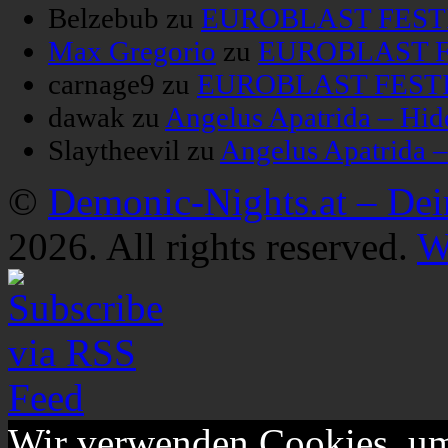
Belzebub
zu
EUROBLAST FESTIV
Max Gregorio
zu
EUROBLAST FE
carnage9
zu
EUROBLAST FESTIV
dawak
zu
Angelus Apatrida – Hid
Slaytheevil
zu
Angelus Apatrida 
©
Demonic-Nights.at – De
2026. All rights reserved.
W
Wir verwenden Cookies, um