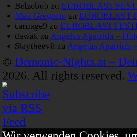
Belzebub
zu
EUROBLAST FESTIV
Max Gregorio
zu
EUROBLAST FE
carnage9
zu
EUROBLAST FESTIV
dawak
zu
Angelus Apatrida – Hid
Slaytheevil
zu
Angelus Apatrida 
©
Demonic-Nights.at – De
2026. All rights reserved.
W
Wir verwenden Cookies, um