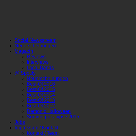
Social Newsstream
Neuerscheinungen
Magazin
Reviews
Interviews
Local Bands
@ Spotify
Neuerscheinungen
Best-Of 2016
Best-Of 2015
Best-Of 2014
Best-Of 2013
Best-Of 2012
Demonic Halloween
Summerpokalypse 2015
Jobs
Impressum / Kontakt
Kontakt / Team