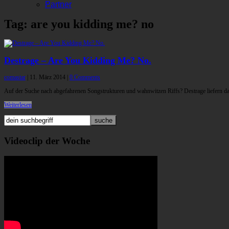
Partner
Tag: are you kidding me? no
Destrage – Are You Kidding Me? No.
comastar
|
11. März 2014
|
0 Comments
Auf der Suche nach abgefahrenen Songstrukturen und wahnwitzen Riffs? Destrage liefern da
Weiterlesen
Videoclip der Woche