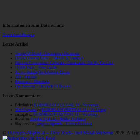
Informationen zum Datenschutz
Datenschutz-Hinweis
Letzte Artikel
Temple Of Dread – Dreadspawn Dominion
Din Of Celestial Birds – Takeoffs & Landings
Phantom Corporation / Catbreath – Commando / Die By The Claw
10,000 Years – Esox Lucifer
Zerre – Rotting On A Golden Throne
Allt – Ataraxia
Knumears – Directions
Dry Wedding – The Back Of Beyond
Letzte Kommentare
Belzebub
zu
EUROBLAST FESTIVAL 11 – Verlosung
Max Gregorio
zu
EUROBLAST FESTIVAL 11 – Verlosung
carnage9
zu
EUROBLAST FESTIVAL 11 – Verlosung
dawak
zu
Angelus Apatrida – Hidden Evolution
Slaytheevil
zu
Angelus Apatrida – Hidden Evolution
©
Demonic-Nights.at – Dein Rock- und Metal-Webzine
2026. All rig