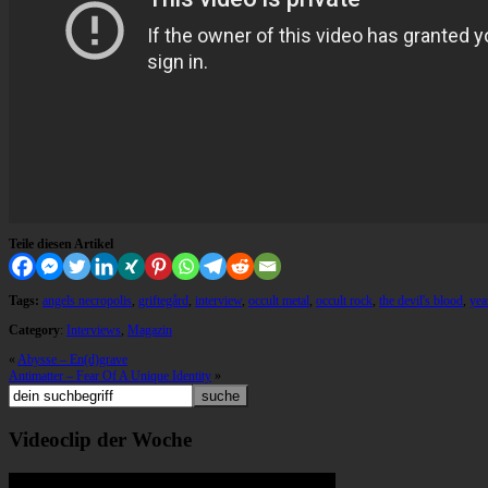
Teile diesen Artikel
Tags:
angels necropolis
,
griftegård
,
interview
,
occult metal
,
occult rock
,
the devil's blood
,
yea
Category
:
Interviews
,
Magazin
«
Abysse – En(d)grave
Antimatter – Fear Of A Unique Identity
»
Videoclip der Woche