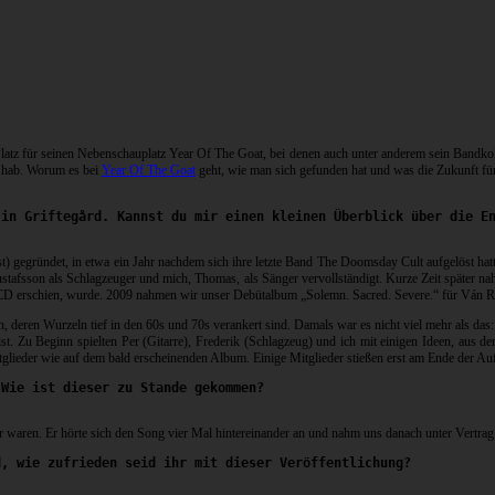
latz für seinen Nebenschauplatz Year Of The Goat, bei denen auch unter anderem sein Bandko
t hab. Worum es bei
Year Of The Goat
geht, wie man sich gefunden hat und was die Zukunft fü
 in Griftegård. Kannst du mir einen kleinen Überblick über die E
) gegründet, in etwa ein Jahr nachdem sich ihre letzte Band The Doomsday Cult aufgelöst ha
tafsson als Schlagzeuger und mich, Thomas, als Sänger vervollständigt. Kurze Zeit später na
-CD erschien, wurde. 2009 nahmen wir unser Debütalbum „Solemn. Sacred. Severe.“ für Ván R
n, deren Wurzeln tief in den 60s und 70s verankert sind. Damals war es nicht viel mehr als da
ist. Zu Beginn spielten Per (Gitarre), Frederik (Schlagzeug) und ich mit einigen Ideen, aus d
Mitglieder wie auf dem bald erscheinenden Album. Einige Mitglieder stießen erst am Ende der A
 Wie ist dieser zu Stande gekommen?
r waren. Er hörte sich den Song vier Mal hintereinander an und nahm uns danach unter Vertrag
d, wie zufrieden seid ihr mit dieser Veröffentlichung?