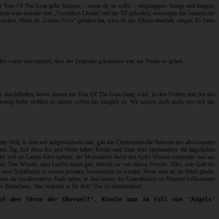
bei Year Of The Goat geht: kürzere, – wenn du so willst – eingängigere Songs und längere,
m wäre beinahe statt „Vermillion Clouds“ auf der EP gelandet), weswegen das fantastische
uchen. Wenn dir „Lucem Ferre“ gefallen hat, wirst du das Album ebenfalls mögen. Es bietet
ieden waren und spürten, dass der Zeitpunkt gekommen war, ins Studio zu gehen.
ie durchfließen, bevor daraus ein Year Of The Goat-Song wird. In den Proben und bei den
ig heller strahlen zu lassen, sofern das möglich ist. Wir wissen noch nicht, wie sich das
 der Welt, in dem wir aufgewachsen sind, gab das Christentum die Antwort des allwissenden
en Tag. Auf diese Art und Weise haben Kirche und Staat über Jahrhunderte die ängstlichen
t, der sich im Garten Eden opferte, der Menschheit durch den Apfel Wissen vermittelte und aus
n. Das Wissen, dass Luzifer ihnen gab, befreite sie von diesen Fesseln. Alles, was Gott der
ner Schafherde in seinem privaten Streichelzoo zu werden. Wenn man an die Bibel glaubt,
lbum als ein alternatives Ende sehen, in dem keiner der Unterdrücker im Himmel willkommen
s Betrachters. Was bedeutet es für dich? Das ist entscheidend.
uf den Thron der Überwelt"
. Könnte man im Fall von "Angels'