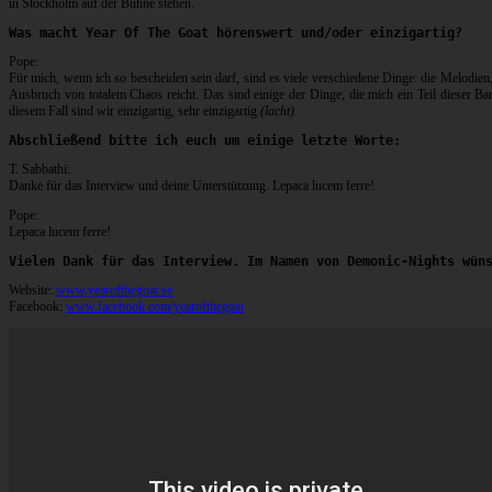
in Stockholm auf der Bühne stehen.
Was macht Year Of The Goat hörenswert und/oder einzigartig?
Pope:
Für mich, wenn ich so bescheiden sein darf, sind es viele verschiedene Dinge: die Melodien,
Ausbruch von totalem Chaos reicht. Das sind einige der Dinge, die mich ein Teil dieser Ban
diesem Fall sind wir einzigartig, sehr einzigartig
(lacht)
.
Abschließend bitte ich euch um einige letzte Worte:
T. Sabbathi:
Danke für das Interview und deine Unterstützung. Lepaca lucem ferre!
Pope:
Lepaca lucem ferre!
Vielen Dank für das Interview. Im Namen von Demonic-Nights wün
Website:
www.yearofthegoat.se
Facebook:
www.facebook.com/yearofthegoat