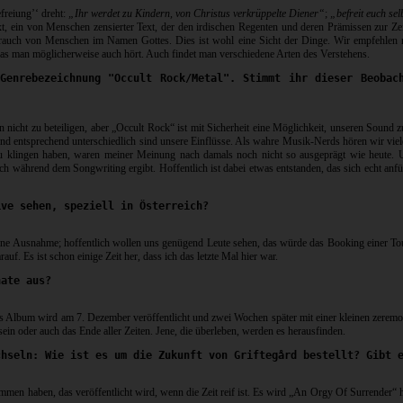
freiung’‘ dreht:
„Ihr werdet zu Kindern, von Christus verkrüppelte Diener“
;
„befreit euch sel
xt, ein von Menschen zensierter Text, der den irdischen Regenten und deren Prämissen zur Zei
brauch von Menschen im Namen Gottes. Dies ist wohl eine Sicht der Dinge. Wir empfehlen 
 was man möglicherweise auch hört. Auch findet man verschiedene Arten des Verstehens.
Genrebezeichnung "Occult Rock/Metal". Stimmt ihr dieser Beobac
 nicht zu beteiligen, aber „Occult Rock“ ist mit Sicherheit eine Möglichkeit, unseren Sound 
nd entsprechend unterschiedlich sind unsere Einflüsse. Als wahre Musik-Nerds hören wir viel
 zu klingen haben, waren meiner Meinung nach damals noch nicht so ausgeprägt wie heute.
h während dem Songwriting ergibt. Hoffentlich ist dabei etwas entstanden, das sich echt anfüll
ive sehen, speziell in Österreich?
h keine Ausnahme; hoffentlich wollen uns genügend Leute sehen, das würde das Booking einer 
uf. Es ist schon einige Zeit her, dass ich das letzte Mal hier war.
nate aus?
 Album wird am 7. Dezember veröffentlicht und zwei Wochen später mit einer kleinen zeremon
n oder auch das Ende aller Zeiten. Jene, die überleben, werden es herausfinden.
chseln: Wie ist es um die Zukunft von Griftegård bestellt? Gibt 
sammen haben, das veröffentlicht wird, wenn die Zeit reif ist. Es wird „An Orgy Of Surrende