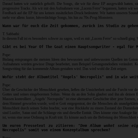
Darauf hatten wir natürlich gehofft. Die Songs, die wir für diese EP ausgewählt hatten, 
progressive Tracks. Als wir mit den Aufnahmen von „Lucem Ferre“ begannen, hatten wir we
Feedback auf die EP für uns keinen zusätzlichen Druck bedeutete. Wir hatten unseren Soun
mehr vor allem: kurze, hitverdächtige Songs, bis hin zu 70s-Prog-Monstern.
Wann war für euch die Zeit gekommen, zurück ins Studio zu gehe
T. Sabbathi:
In diesem Fall ist es besonders schwer zu sagen, weil es mit „Lucem Ferre“ so schnell ging
Gibt es bei Year Of The Goat einen Hauptsongwriter - egal für 
Pope:
Bislang entsprangen die meisten Ideen den bewussten und unbewussten Quellen im Geiste 
Aufnahmen werden gewisse Dinge bearbeitet, zum Beispiel Gesangsmelodien verändert. Kurzu
Songwriting für das kommende Album gestalten wird. Das wird wohl die Zeit zeigen.
Wofür steht der Albumtitel "Angels' Necropolis" und in wie wei
Pope:
Über die Geschichte der Menschheit gesehen, ließen die Unsicherheit und die Furcht vor d
Gottes und seines eingeborenen Sohns. Wenn du an den Sohn glaubst und ihn als deinen Er
Massen kontrolliert. „Angels‘ Necropolis“ ist eine alternative Geschichte über jene Szenen, 
dem Himmel geworfen wurde, weil er Gott entgegentrat, der die Menschen als unaufgeklärte H
Menschheit durch seinen Sohn brachte, war eine Rückkehr zu einem Zustand der Dummheit 
sind Luzifer, Satan und die Schlange ein und dieselbe Entität. Dies könnte eine Analogie
ist, wenn eine neue Ordnung in Kraft tritt. Es könnte auch um die Befreiung der Menschheit v
Um euren Pressetext zu zitieren:
"Dem Album wohnt seine eig
Necropolis" somit von einem Konzeptalbum sprechen?