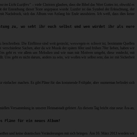
bst im Licht Luzifers“
– viele Christen glauben, dass die Bibel das Wort Gottes ist, obwohl es
t der Entstehung dieser Texte angepasst wurde. Luzifer ist das Symbol der Erleuchtung, der
mit Nachdruck, sich das Album von Anfang bis Ende anzuhören. Ich weiß, dass dies keine
htung zu, wo seht ihr euch selbst und wen würdet ihr als eure
zu beschreiben. Die Einflüsse sind weit gesteckt, weswegen es schwer ist, bestimmte Quellen
e verschiedene Sachen, aber da wir Musik der späten 60er und frühen 70er lieben, haben wir
 Uns geht es vor allem um Melodien und wie man mit Motiven umgeht, diese entdeckt, mit
t. Uns geht es nicht darum, anders zu sein, wir wollen wir selbst sein; das ist mit Sicherheit
Tour einfacher machen. Es gibt Pläne für das kommende Frühjahr, aber momentan befindet sich
iellen Versammlung in unserer Heimatstadt gefeiert. An diesem Tag bricht eine neue Ära an,
es Pläne für ein neues Album?
r“ heißen und keine drastischen Veränderungen mit sich bringen. Am 16. März 2013 werden wir