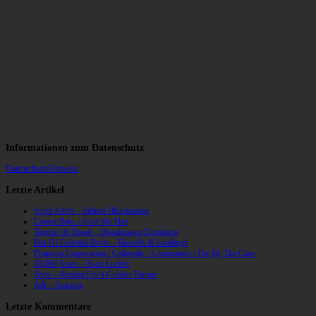
Informationen zum Datenschutz
Datenschutz-Hinweis
Letzte Artikel
Spirit Adrift – Infinite Illumination
Cancer Bats – Give Me Dirt
Temple Of Dread – Dreadspawn Dominion
Din Of Celestial Birds – Takeoffs & Landings
Phantom Corporation / Catbreath – Commando / Die By The Claw
10,000 Years – Esox Lucifer
Zerre – Rotting On A Golden Throne
Allt – Ataraxia
Letzte Kommentare