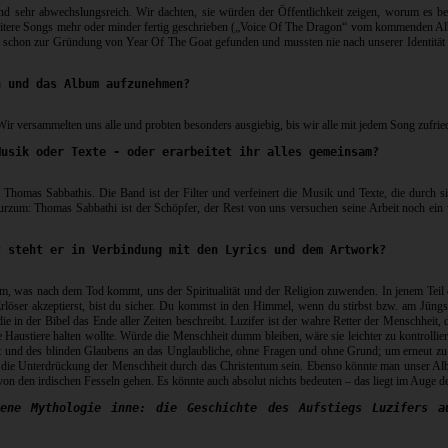
sind sehr abwechslungsreich. Wir dachten, sie würden der Öffentlichkeit zeigen, worum es 
itere Songs mehr oder minder fertig geschrieben („Voice Of The Dragon“ vom kommenden Albu
d schon zur Gründung von Year Of The Goat gefunden und mussten nie nach unserer Identität s
n und das Album aufzunehmen?
. Wir versammelten uns alle und probten besonders ausgiebig, bis wir alle mit jedem Song zufr
Musik oder Texte - oder erarbeitet ihr alles gemeinsam?
Thomas Sabbathis. Die Band ist der Filter und verfeinert die Musik und Texte, die durch s
m: Thomas Sabbathi ist der Schöpfer, der Rest von uns versuchen seine Arbeit noch ein wen
t steht er in Verbindung mit den Lyrics und dem Artwork?
em, was nach dem Tod kommt, uns der Spiritualität und der Religion zuwenden. In jenem Teil
löser akzeptierst, bist du sicher. Du kommst in den Himmel, wenn du stirbst bzw. am Jüngst
die in der Bibel das Ende aller Zeiten beschreibt. Luzifer ist der wahre Retter der Menschhei
austiere halten wollte. Würde die Menschheit dumm bleiben, wäre sie leichter zu kontrolliere
und des blinden Glaubens an das Unglaubliche, ohne Fragen und ohne Grund; um erneut zu ei
 für die Unterdrückung der Menschheit durch das Christentum sein. Ebenso könnte man unser A
on den irdischen Fesseln gehen. Es könnte auch absolut nichts bedeuten – das liegt im Auge de
ene Mythologie inne: die Geschichte des Aufstiegs Luzifers a