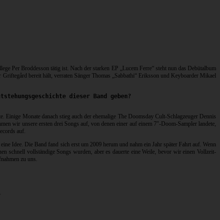
llege Per Broddesson tätig ist. Nach der starken EP „Lucem Ferre“ steht nun das Debütalbum
r Griftegård bereit hält, verraten Sänger Thomas „Sabbathi“ Eriksson und Keyboarder Mikael
ntstehungsgeschichte dieser Band geben?
tte. Einige Monate danach stieg auch der ehemalige The Doomsday Cult-Schlagzeuger Dennis
hmen wir unsere ersten drei Songs auf, von denen einer auf einem 7″-Doom-Sampler landete,
ecords auf.
s: eine Idee. Die Band fand sich erst um 2009 herum und nahm ein Jahr später Fahrt auf. Wenn
enen schnell vollständige Songs wurden, aber es dauerte eine Weile, bevor wir einen Vollzeit-
ufnahmen zu uns.
.