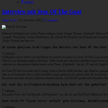
Partner
Interview mit Year Of The Goat
Walter Kraus
|
25. November 2012
|
0 Comments
Während Griftegård eine kleine Pause einlegen, findet Sänger Thomas „Sabbathi“ Eriksson P
„Angels‘ Necropolis“ in den Startlöchern, das okkulte Rockmusik vom Feinsten im Angebo
„Pope“ Popovic im Inteview.
Zu einem gewissen Grad liegen die Wurzeln von Year Of The Goat
T. Sabbathi:
Griftegård wurden 2005 von Ola Blomkvist und Per Broddesson (Year Of The Goat-Gitarrist
Ohlsson ein, übernahm jedoch den Bass. 2006 wurde das Line-Up schließlich durch Jens Gus
während aus den anderen beiden unsere erste Demo „Psalmbok“, die als 12″ und als Single
Für Year Of The Goat hatte ich (Gesang, Gitarre) bereits 2006 die Idee, eine Band zu gründe
man es so betrachtet, hat es nicht besonders lange gedauert, bis unsere erste EP erschienen 
Bassisten und einen dritten Gitarristen finden konnten. Auf der EP spielen nicht dieselben 
Hat euch die Griftegård-Verbindung beim Deal mit Ván geholfen?
T. Sabbathi:
Ich spielte Sven von Ván Records „Of Darkness“ vor, als wir mit The Devil’s Blood auf Tou
Eure erste EP "Lucem Ferre" erhielt gute Kritiken. Rückblicken
T. Sabbathi: