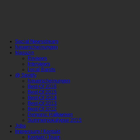
Social Newsstream
Neuerscheinungen
Magazin
Reviews
Interviews
Local Bands
@ Spotify
Neuerscheinungen
Best-Of 2016
Best-Of 2015
Best-Of 2014
Best-Of 2013
Best-Of 2012
Demonic Halloween
Summerpokalypse 2015
Jobs
Impressum / Kontakt
Kontakt / Team