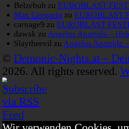
Belzebub
zu
EUROBLAST FESTIV
Max Gregorio
zu
EUROBLAST FE
carnage9
zu
EUROBLAST FESTIV
dawak
zu
Angelus Apatrida – Hid
Slaytheevil
zu
Angelus Apatrida 
©
Demonic-Nights.at – De
2026. All rights reserved.
W
Wir verwenden Cookies, um