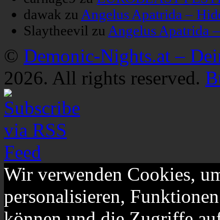
dawak
zu
Angelus Apatrida – Hid
Slaytheevil
zu
Angelus Apatrida 
©
Demonic-Nights.at – De
2026. All rights reserved.
B
Wir verwenden Cookies, um
personalisieren, Funktionen
können und die Zugriffe au