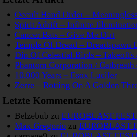
Occult Hand Order – Meaningle
Spirit Adrift – Infinite Illuminatio
Cancer Bats – Give Me Dirt
Temple Of Dread – Dreadspawn 
Din Of Celestial Birds – Takeoff
Phantom Corporation / Catbreat
10,000 Years – Esox Lucifer
Zerre – Rotting On A Golden Thr
Letzte Kommentare
Belzebub
zu
EUROBLAST FESTIV
Max Gregorio
zu
EUROBLAST FE
carnage9
zu
EUROBLAST FESTIV