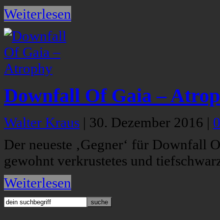
Weiterlesen
Downfall Of Gaia – Atro
Walter Kraus
|
30. Dezember 2016
|
Der neueste ‚Gegner‘ für Downfall Of 
gewohnt verkrustetes und tiefschwar
Weiterlesen