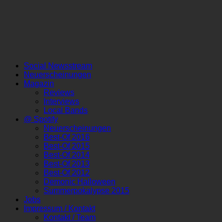
Social Newsstream
Neuerscheinungen
Magazin
Reviews
Interviews
Local Bands
@ Spotify
Neuerscheinungen
Best-Of 2016
Best-Of 2015
Best-Of 2014
Best-Of 2013
Best-Of 2012
Demonic Halloween
Summerpokalypse 2015
Jobs
Impressum / Kontakt
Kontakt / Team