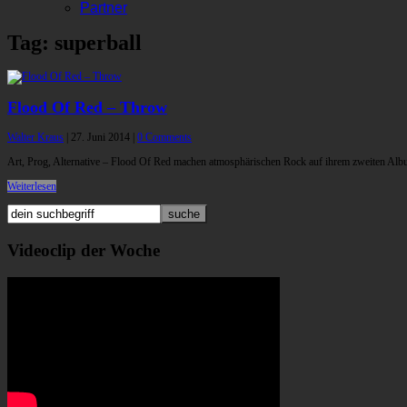
Partner
Tag: superball
Flood Of Red – Throw
Walter Kraus
|
27. Juni 2014
|
0 Comments
Art, Prog, Alternative – Flood Of Red machen atmosphärischen Rock auf ihrem zweiten Alb
Weiterlesen
Videoclip der Woche