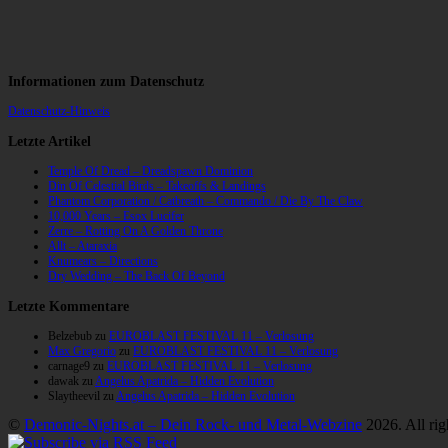
Informationen zum Datenschutz
Datenschutz-Hinweis
Letzte Artikel
Temple Of Dread – Dreadspawn Dominion
Din Of Celestial Birds – Takeoffs & Landings
Phantom Corporation / Catbreath – Commando / Die By The Claw
10,000 Years – Esox Lucifer
Zerre – Rotting On A Golden Throne
Allt – Ataraxia
Knumears – Directions
Dry Wedding – The Back Of Beyond
Letzte Kommentare
Belzebub
zu
EUROBLAST FESTIVAL 11 – Verlosung
Max Gregorio
zu
EUROBLAST FESTIVAL 11 – Verlosung
carnage9
zu
EUROBLAST FESTIVAL 11 – Verlosung
dawak
zu
Angelus Apatrida – Hidden Evolution
Slaytheevil
zu
Angelus Apatrida – Hidden Evolution
©
Demonic-Nights.at – Dein Rock- und Metal-Webzine
2026. All rig