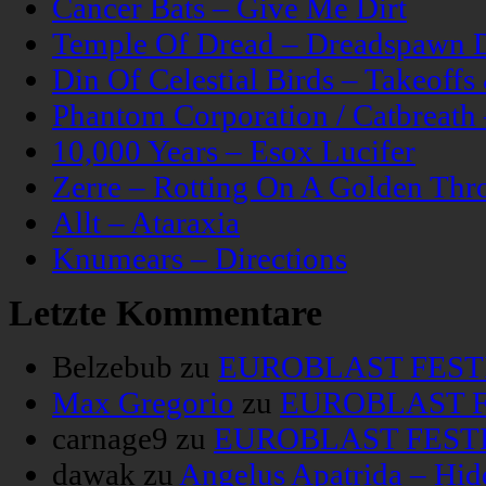
Cancer Bats – Give Me Dirt
Temple Of Dread – Dreadspawn 
Din Of Celestial Birds – Takeoff
Phantom Corporation / Catbreat
10,000 Years – Esox Lucifer
Zerre – Rotting On A Golden Thr
Allt – Ataraxia
Knumears – Directions
Letzte Kommentare
Belzebub
zu
EUROBLAST FESTIV
Max Gregorio
zu
EUROBLAST FE
carnage9
zu
EUROBLAST FESTIV
dawak
zu
Angelus Apatrida – Hid