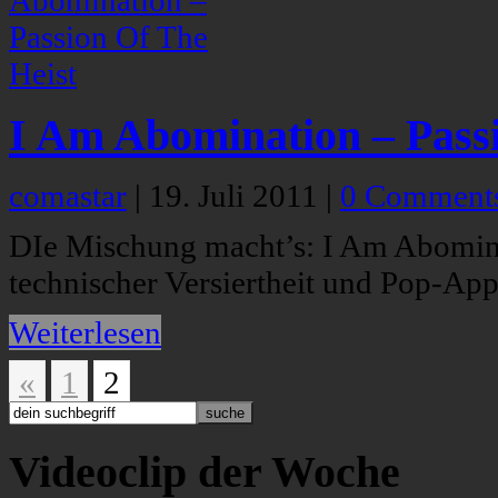
I Am Abomination – Passi
comastar
|
19. Juli 2011
|
0 Comment
DIe Mischung macht’s: I Am Abomina
technischer Versiertheit und Pop-Appe
Weiterlesen
«
1
2
Videoclip der Woche