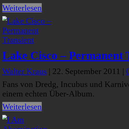
Weiterlesen
Lake Cisco – Permanent 
Walter Kraus
|
22. September 2011
|
Fans von Dredg, Incubus und Karnivo
einem echten Über-Album.
Weiterlesen