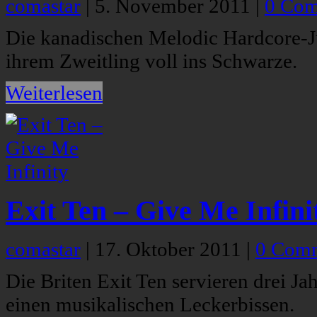
comastar
|
5. November 2011
|
0 Co
Die kanadischen Melodic Hardcore-J
ihrem Zweitling voll ins Schwarze.
Weiterlesen
Exit Ten – Give Me Infini
comastar
|
17. Oktober 2011
|
0 Com
Die Briten Exit Ten servieren drei J
einen musikalischen Leckerbissen.