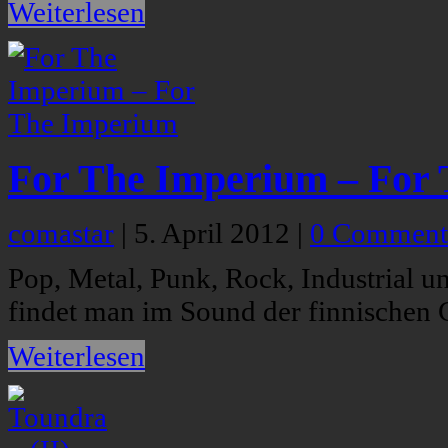
Weiterlesen
For The Imperium – For
comastar
|
5. April 2012
|
0 Comment
Pop, Metal, Punk, Rock, Industrial u
findet man im Sound der finnischen
Weiterlesen