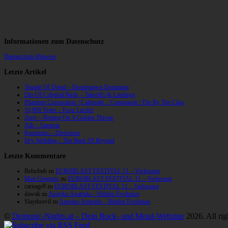
Informationen zum Datenschutz
Datenschutz-Hinweis
Letzte Artikel
Temple Of Dread – Dreadspawn Dominion
Din Of Celestial Birds – Takeoffs & Landings
Phantom Corporation / Catbreath – Commando / Die By The Claw
10,000 Years – Esox Lucifer
Zerre – Rotting On A Golden Throne
Allt – Ataraxia
Knumears – Directions
Dry Wedding – The Back Of Beyond
Letzte Kommentare
Belzebub
zu
EUROBLAST FESTIVAL 11 – Verlosung
Max Gregorio
zu
EUROBLAST FESTIVAL 11 – Verlosung
carnage9
zu
EUROBLAST FESTIVAL 11 – Verlosung
dawak
zu
Angelus Apatrida – Hidden Evolution
Slaytheevil
zu
Angelus Apatrida – Hidden Evolution
©
Demonic-Nights.at – Dein Rock- und Metal-Webzine
2026. All rig