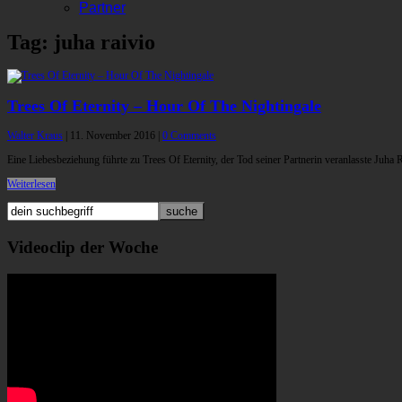
Partner
Tag: juha raivio
Trees Of Eternity – Hour Of The Nightingale
Walter Kraus
|
11. November 2016
|
0 Comments
Eine Liebesbeziehung führte zu Trees Of Eternity, der Tod seiner Partnerin veranlasste Juha
Weiterlesen
Videoclip der Woche