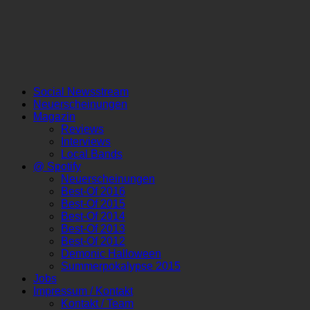
Social Newsstream
Neuerscheinungen
Magazin
Reviews
Interviews
Local Bands
@ Spotify
Neuerscheinungen
Best-Of 2016
Best-Of 2015
Best-Of 2014
Best-Of 2013
Best-Of 2012
Demonic Halloween
Summerpokalypse 2015
Jobs
Impressum / Kontakt
Kontakt / Team