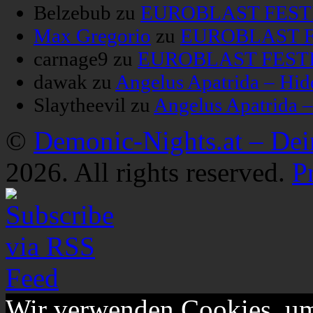
Belzebub
zu
EUROBLAST FESTIV
Max Gregorio
zu
EUROBLAST FE
carnage9
zu
EUROBLAST FESTIV
dawak
zu
Angelus Apatrida – Hid
Slaytheevil
zu
Angelus Apatrida 
©
Demonic-Nights.at – De
2026. All rights reserved.
P
Wir verwenden Cookies, um