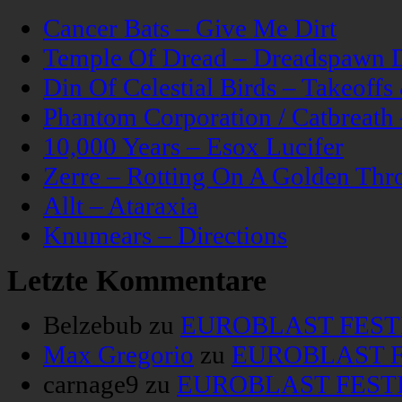
Cancer Bats – Give Me Dirt
Temple Of Dread – Dreadspawn 
Din Of Celestial Birds – Takeoff
Phantom Corporation / Catbreat
10,000 Years – Esox Lucifer
Zerre – Rotting On A Golden Thr
Allt – Ataraxia
Knumears – Directions
Letzte Kommentare
Belzebub
zu
EUROBLAST FESTIV
Max Gregorio
zu
EUROBLAST FE
carnage9
zu
EUROBLAST FESTIV