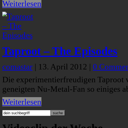
Weiterlesen
Taproot – The Episodes
comastar
|
13. April 2012
|
0 Commen
Die experimentierfreudigen Taproot
geneigten Nu-Metal-Fan so einiges a
Weiterlesen