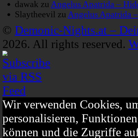
dawak
zu
Angelus Apatrida – Hid
Slaytheevil
zu
Angelus Apatrida 
©
Demonic-Nights.at – De
2026. All rights reserved.
W
Wir verwenden Cookies, um
personalisieren, Funktionen
können und die Zugriffe au