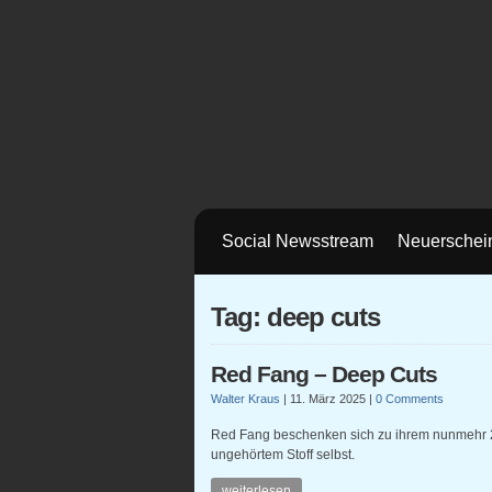
Social Newsstream
Neuerschei
Tag: deep cuts
Red Fang – Deep Cuts
Walter Kraus
|
11. März 2025
|
0 Comments
Red Fang beschenken sich zu ihrem nunmehr 20
ungehörtem Stoff selbst.
weiterlesen