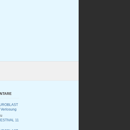
ENTARE
UROBLAST
 Verlosung
u
ESTIVAL 11