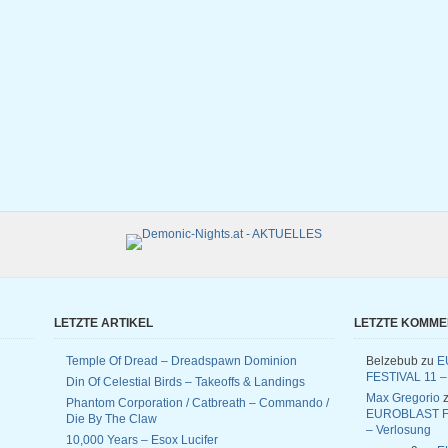
LETZTE ARTIKEL
LETZTE KOMM
Temple Of Dread – Dreadspawn Dominion
Belzebub
zu
E
FESTIVAL 11 –
Din Of Celestial Birds – Takeoffs & Landings
Max Gregorio
z
Phantom Corporation / Catbreath – Commando /
EUROBLAST F
Die By The Claw
– Verlosung
10,000 Years – Esox Lucifer