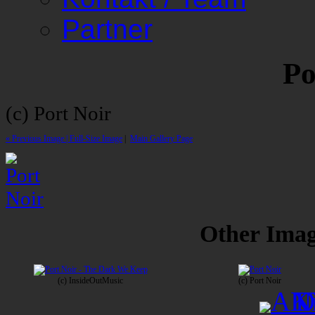
Partner
Po
(c) Port Noir
« Previous Image |
Full-Size Image
|
Main Gallery Page
Other Image
(c) InsideOutMusic
(c) Port Noir