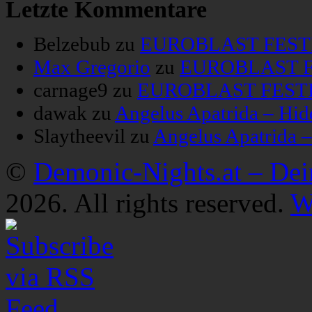
Letzte Kommentare
Belzebub
zu
EUROBLAST FESTIV
Max Gregorio
zu
EUROBLAST FE
carnage9
zu
EUROBLAST FESTIV
dawak
zu
Angelus Apatrida – Hid
Slaytheevil
zu
Angelus Apatrida 
©
Demonic-Nights.at – De
2026. All rights reserved.
W