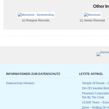
Other Im
(c) Relapse Records
(c) James Rexroad
INFORMATIONEN ZUM DATENSCHUTZ
LETZTE ARTIKEL
Datenschutz-Hinweis
Temple Of Dread –
Din Of Celestial Bir
Phantom Corporatio
Die By The Claw
10,000 Years – Esox
Zerre – Rotting On 