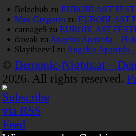
Belzebub
zu
EUROBLAST FESTIV
Max Gregorio
zu
EUROBLAST FE
carnage9
zu
EUROBLAST FESTIV
dawak
zu
Angelus Apatrida – Hid
Slaytheevil
zu
Angelus Apatrida 
©
Demonic-Nights.at – De
2026. All rights reserved.
P