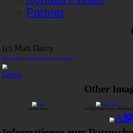
Partner
(c) Matt Darcy
Full-Size Image
|
Main Gallery Page
| Next Image »
Other Image
(c) Matt Darcy
(c) Blacklight Media / Metal Blad
Informationen zum Datenschu