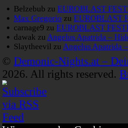
Belzebub
zu
EUROBLAST FESTIV
Max Gregorio
zu
EUROBLAST FE
carnage9
zu
EUROBLAST FESTIV
dawak
zu
Angelus Apatrida – Hid
Slaytheevil
zu
Angelus Apatrida 
©
Demonic-Nights.at – De
2026. All rights reserved.
B