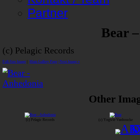
Partner
Bear 
(c) Pelagic Records
Full-Size Image
|
Main Gallery Page
| Next Image »
Other Image
(c) Pelagic Records
(c) Yngwie Vanhoucke