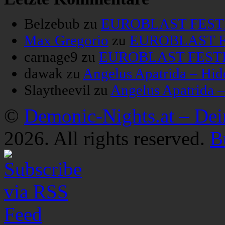
Belzebub
zu
EUROBLAST FESTIV
Max Gregorio
zu
EUROBLAST FE
carnage9
zu
EUROBLAST FESTIV
dawak
zu
Angelus Apatrida – Hid
Slaytheevil
zu
Angelus Apatrida 
©
Demonic-Nights.at – De
2026. All rights reserved.
B