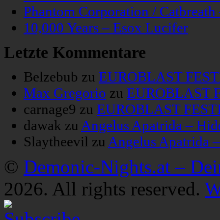
Phantom Corporation / Catbreat
10,000 Years – Esox Lucifer
Letzte Kommentare
Belzebub
zu
EUROBLAST FESTIV
Max Gregorio
zu
EUROBLAST FE
carnage9
zu
EUROBLAST FESTIV
dawak
zu
Angelus Apatrida – Hid
Slaytheevil
zu
Angelus Apatrida 
©
Demonic-Nights.at – De
2026. All rights reserved.
W