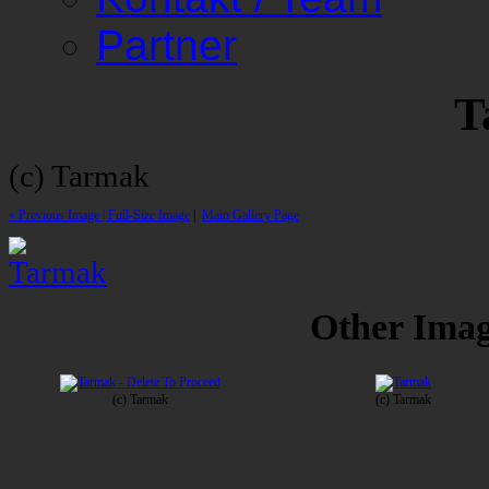
Partner
T
(c) Tarmak
« Previous Image |
Full-Size Image
|
Main Gallery Page
Other Image
(c) Tarmak
(c) Tarmak