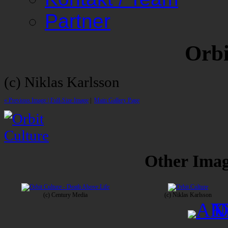
Partner
Orbi
(c) Niklas Karlsson
« Previous Image |
Full-Size Image
|
Main Gallery Page
Other Image
(c) Century Media
(c) Niklas Karlsson