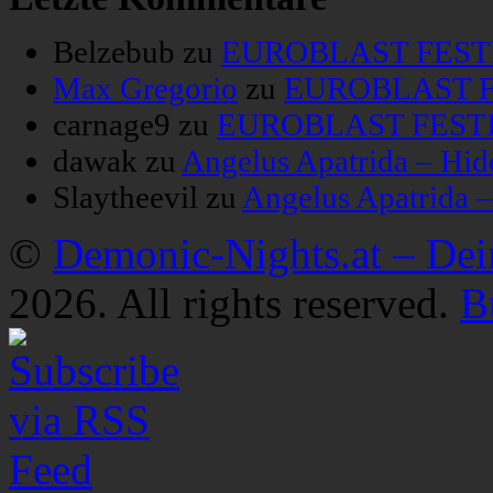
Belzebub
zu
EUROBLAST FESTIV
Max Gregorio
zu
EUROBLAST FE
carnage9
zu
EUROBLAST FESTIV
dawak
zu
Angelus Apatrida – Hid
Slaytheevil
zu
Angelus Apatrida 
©
Demonic-Nights.at – De
2026. All rights reserved.
B