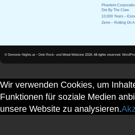
Phantom Corporatio
Die By The Claw
10,000 Years – Esox
Zerre – Rotting On 
©
Demonic-Nights.at – Dein Rock- und Metal-Webzine
2026. All rights reserved.
WordPre
Wir verwenden Cookies, um Inhalte
Funktionen für soziale Medien anbi
unsere Website zu analysieren.
Akz