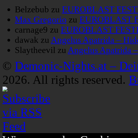
Belzebub
zu
EUROBLAST FESTIV
Max Gregorio
zu
EUROBLAST FE
carnage9
zu
EUROBLAST FESTIV
dawak
zu
Angelus Apatrida – Hid
Slaytheevil
zu
Angelus Apatrida 
©
Demonic-Nights.at – De
2026. All rights reserved.
B