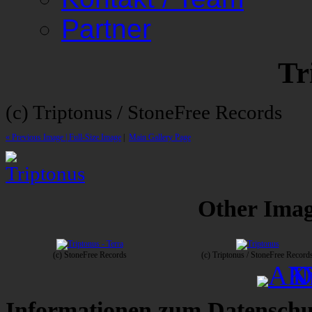
Partner
Tr
(c) Triptonus / StoneFree Records
« Previous Image |
Full-Size Image
|
Main Gallery Page
Other Image
(c) StoneFree Records
(c) Triptonus / StoneFree Record
Informationen zum Datenschu