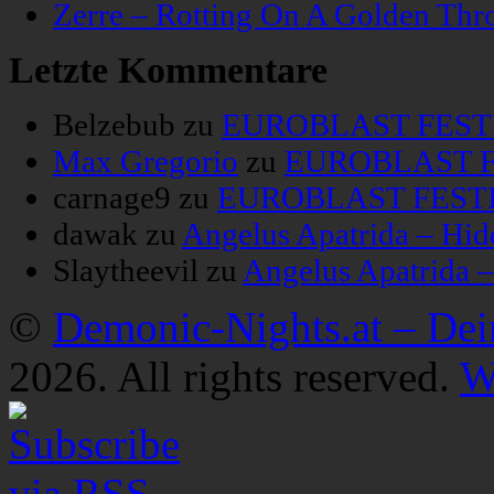
Zerre – Rotting On A Golden Thr
Letzte Kommentare
Belzebub
zu
EUROBLAST FESTIV
Max Gregorio
zu
EUROBLAST FE
carnage9
zu
EUROBLAST FESTIV
dawak
zu
Angelus Apatrida – Hid
Slaytheevil
zu
Angelus Apatrida 
©
Demonic-Nights.at – De
2026. All rights reserved.
W