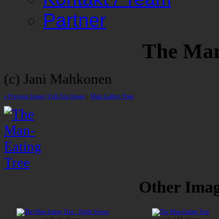
Partner
The Man
(c) Jani Mahkonen
« Previous Image |
Full-Size Image
|
Main Gallery Page
Other Image