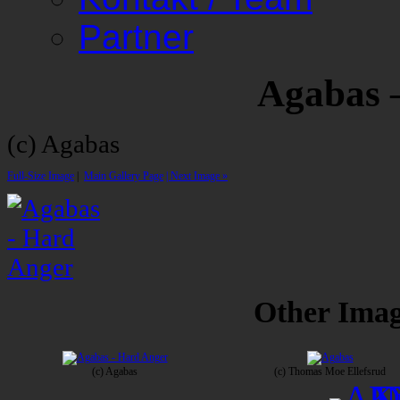
Partner
Agabas 
(c) Agabas
Full-Size Image
|
Main Gallery Page
| Next Image »
Other Image
(c) Agabas
(c) Thomas Moe Ellefsrud