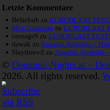
Letzte Kommentare
Belzebub
zu
EUROBLAST FESTIV
Max Gregorio
zu
EUROBLAST FE
carnage9
zu
EUROBLAST FESTIV
dawak
zu
Angelus Apatrida – Hid
Slaytheevil
zu
Angelus Apatrida 
©
Demonic-Nights.at – De
2026. All rights reserved.
W