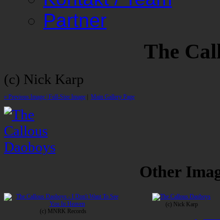
Partner
The Cal
(c) Nick Karp
« Previous Image |
Full-Size Image
|
Main Gallery Page
Other Image
(c) Nick Karp
(c) MNRK Records