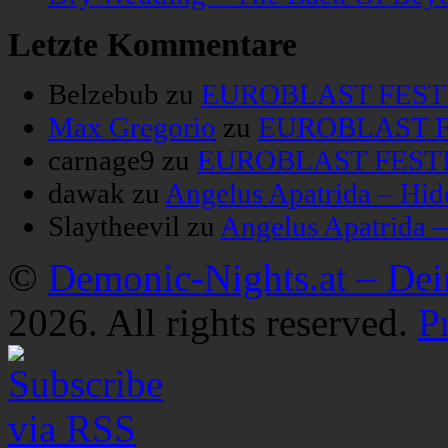
Letzte Kommentare
Belzebub
zu
EUROBLAST FESTIV
Max Gregorio
zu
EUROBLAST FE
carnage9
zu
EUROBLAST FESTIV
dawak
zu
Angelus Apatrida – Hid
Slaytheevil
zu
Angelus Apatrida 
©
Demonic-Nights.at – De
2026. All rights reserved.
P