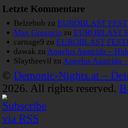
Letzte Kommentare
Belzebub
zu
EUROBLAST FESTIV
Max Gregorio
zu
EUROBLAST FE
carnage9
zu
EUROBLAST FESTIV
dawak
zu
Angelus Apatrida – Hid
Slaytheevil
zu
Angelus Apatrida 
©
Demonic-Nights.at – De
2026. All rights reserved.
B