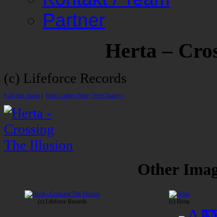
Partner
Herta – Cros
(c) Lifeforce Records
Full-Size Image
|
Main Gallery Page
| Next Image »
Other Image
(c) Lifeforce Records
(c) Herta