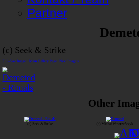
Partner
Demete
(c) Seek & Strike
Full-Size Image
|
Main Gallery Page
| Next Image »
Other Image
(c) Seek & Strike
(c) Michał Wawrzeńczyk