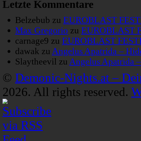
Letzte Kommentare
Belzebub
zu
EUROBLAST FESTIV
Max Gregorio
zu
EUROBLAST FE
carnage9
zu
EUROBLAST FESTIV
dawak
zu
Angelus Apatrida – Hid
Slaytheevil
zu
Angelus Apatrida 
©
Demonic-Nights.at – De
2026. All rights reserved.
W